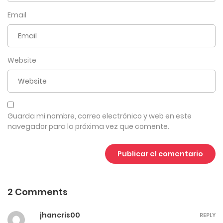
junio 17, 2026
Email
4
Capítulo 658
junio 17, 2026
Website
4
Capítulo 657
junio 17, 2026
4
Capítulo 656
Guarda mi nombre, correo electrónico y web en este
navegador para la próxima vez que comente.
junio 17, 2026
4
Capítulo 655
junio 17, 2026
2 Comments
4
Capítulo 654
junio 17, 2026
jhancris00
REPLY