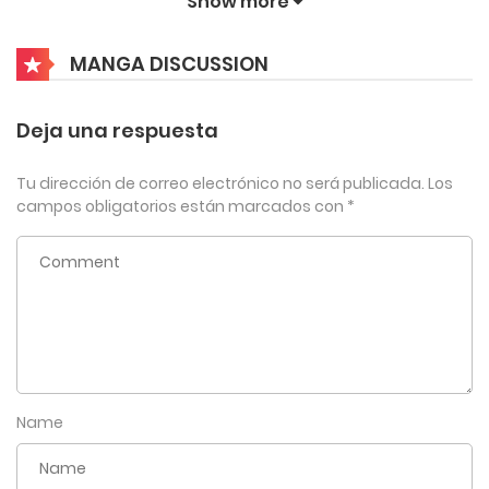
Show more
capaz de reescribir la historia.
4
Capítulo 664
MANGA DISCUSSION
junio 30, 2026
4
Capítulo 663
Deja una respuesta
junio 30, 2026
Tu dirección de correo electrónico no será publicada.
Los
4
Capítulo 662
campos obligatorios están marcados con
*
junio 30, 2026
4
Capítulo 661
junio 30, 2026
4
Capítulo 660
Name
junio 17, 2026
4
Capítulo 659