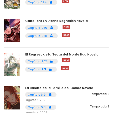
Capítulo 394
4
Capítulo 642
junio 17, 2026
Caballero En Eterna Regresión Novela
Capítulo 1059
4
Capítulo 641
Capítulo 1058
junio 17, 2026
4
Capítulo 640
El Regreso de la Secta del Monte Hua Novela
junio 17, 2026
Capítulo 1952
Capítulo 1951
4
Capítulo 639
junio 17, 2026
La Basura de la Familia del Conde Novela
4
Capítulo 638
Temporada 2
Capítulo 619
agosto 4, 2026
junio 17, 2026
Temporada 2
Capítulo 618
4
Capítulo 637
agosto 4, 2026