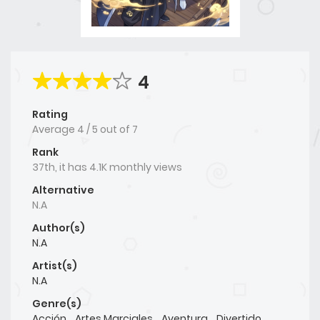
4
Rating
Average
4
/
5
out of
7
Rank
37th, it has 4.1K monthly views
Alternative
N.A
Author(s)
N.A
Artist(s)
N.A
Genre(s)
Acción
,
Artes Marciales
,
Aventura
,
Divertido
,