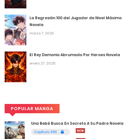
junio 17, 2026
La Regresión 100 del Jugador de Nivel Máximo
4
Capítulo 647
Novela
marzo 7, 2025
junio 17, 2026
4
Capítulo 646
El Rey Demonio Abrumado Por Heroes Novela
junio 17, 2026
enero 27, 2026
4
Capítulo 645
junio 17, 2026
4
Capítulo 644
POPULAR MANGA
junio 17, 2026
Una Bebé Busca En Secreto A Su Padre Novela
4
Capítulo 643
Capítulo 395
junio 17, 2026