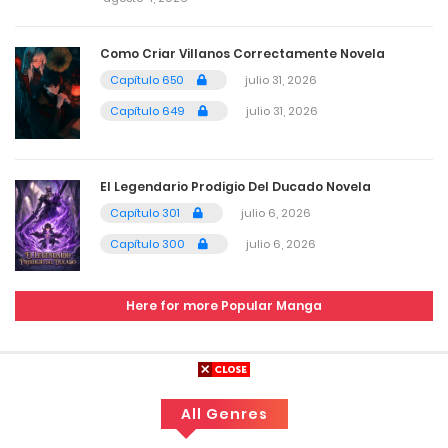
junio 17, 2026
Como Criar Villanos Correctamente Novela
4
Capítulo 636
Capítulo 650
julio 31, 2026
Capítulo 649
julio 31, 2026
junio 17, 2026
4
Capítulo 635
El Legendario Prodigio Del Ducado Novela
junio 17, 2026
Capítulo 301
julio 6, 2026
4
Capítulo 634
Capítulo 300
julio 6, 2026
junio 17, 2026
Here for more Popular Manga
4
Capítulo 633
junio 17, 2026
4
Capítulo 632
All Genres
junio 17, 2026