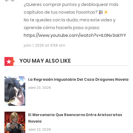
¿Quieres comprar puntos y desbloquear más
4
Capítulo 653
capítulos de tus novelas favoritas?
junio 17, 2026
No te quedes con la duda, mira este video y
aprende cómo hacerlo paso a paso:
4
Capítulo 652
https://www.youtube.com/watch?v=ILGNv3ok1YY
junio 17, 2026
julio 1, 2026 at 9:58 am
4
Capítulo 651
YOU MAY ALSO LIKE
junio 17, 2026
La Regresión Inigualable Del Caza Dragones Novela
4
Capítulo 650
abril 23, 2026
junio 17, 2026
4
Capítulo 649
El Mercenario Que Reencarno Entre Aristocratas
junio 17, 2026
Novela
abril 22, 2026
4
Capítulo 648