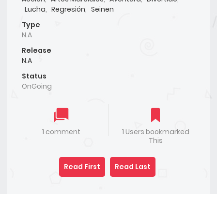
Lucha
,
Regresión
,
Seinen
Type
N.A
Release
N.A
Status
OnGoing
1 comment
1 Users bookmarked
This
Read First
Read Last