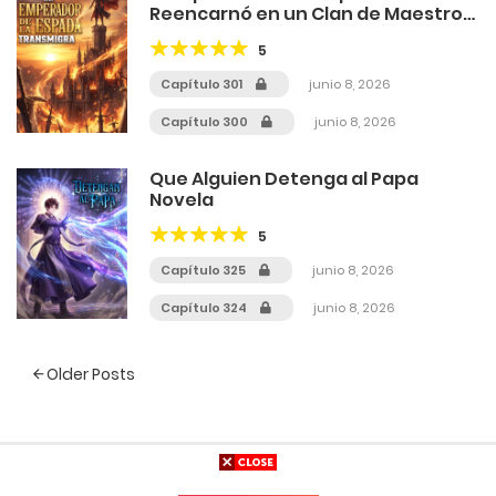
Reencarnó en un Clan de Maestros
de la Espada Novela
5
Capítulo 301
junio 8, 2026
Capítulo 300
junio 8, 2026
Que Alguien Detenga al Papa
Novela
5
Capítulo 325
junio 8, 2026
Capítulo 324
junio 8, 2026
Posts
Older Posts
navigation