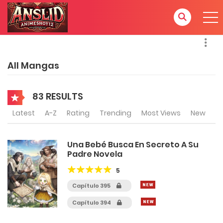
All Mangas
83 RESULTS
Latest
A-Z
Rating
Trending
Most Views
New
Una Bebé Busca En Secreto A Su
Padre Novela
5
Capítulo 395
Capítulo 394