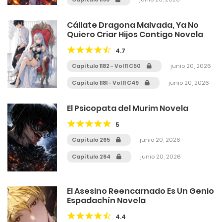
Cállate Dragona Malvada, Ya No
Quiero Criar Hijos Contigo Novela
4.7
Capítulo 1182 - Vol 11 C50
junio 20, 2026
Capítulo 1181 - Vol 11 C49
junio 20, 2026
El Psicopata del Murim Novela
5
Capítulo 265
junio 20, 2026
Capítulo 264
junio 20, 2026
El Asesino Reencarnado Es Un Genio
Espadachín Novela
4.4