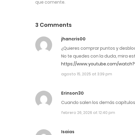
que comente.
4
Capítulo 1040
3 Comments
4
Capítulo 1039
jhancris00
¿Quieres comprar puntos y desblo
4
Capítulo 1038
No te quedes con la duda, mira es
https://www.youtube.com/watch?
4
Capítulo 1037
agosto 15, 2025 at 3:39 pm
4
Capítulo 1036
Erinson30
Cuando salen los demás capítulo
4
Capítulo 1035
febrero 26, 2026 at 12:40 pm
4
Capítulo 1034
Isaias