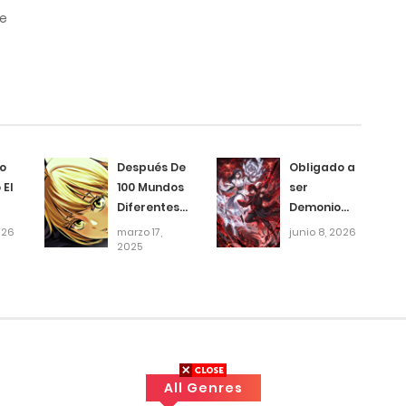
me
so
Después De
Obligado a
 El
100 Mundos
ser
Diferentes,
Demonio
Ya No
Celestial
026
marzo 17,
junio 8, 2026
junio 27, 2026
Tengo Rival
2025
Novela
Novela
junio 27, 2026
junio 27, 2026
All Genres
junio 27, 2026