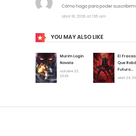
Cómo hago para poder suscribir
4
Capítulo 1033
abril 16, 2026 at 1:35 am
4
Capítulo 1032
YOU MAY ALSO LIKE
4
Capítulo 1031
Murim Login
El Fraca
4
Capítulo 1030
Novela
Que Robó
Futuro
octubre 23,
2025
Novela
abril 24, 2
4
Capítulo 1029
4
Capítulo 1028
4
Capítulo 1027
4
Capítulo 1026