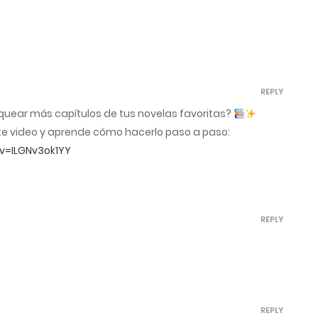
REPLY
quear más capítulos de tus novelas favoritas?
te video y aprende cómo hacerlo paso a paso:
v=ILGNv3ok1YY
REPLY
s
REPLY