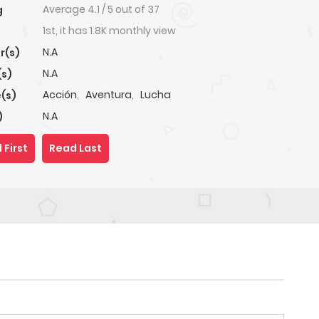
Average
4.1
/
5
out of
37
g
1st, it has 1.8K monthly view
N.A
r(s)
N.A
(s)
Acción
,
Aventura
,
Lucha
(s)
N.A
)
 First
Read Last