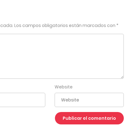
 no era sencillo. «¿Acaso crees que puedes vivir de la
aban algunos. Otros, más directos, le aconsejaban
ispuesto a renunciar. Se exigía cada día más, reduciendo
licada.
Los campos obligatorios están marcados con
*
ncia y entrenando con mayor dedicación. Hasta que,
una puñalada en el cuello. No obstante, al amanecer del
olvió a abrir los ojos.
Website