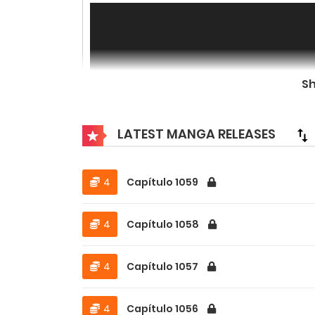
S
LATEST MANGA RELEASES
4
Capítulo 1059
4
Capítulo 1058
4
Capítulo 1057
00:00
1.
ANSLID-COM
4
Capítulo 1056