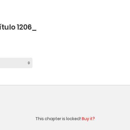
ítulo 1206_
This chapter is locked!
Buy it?