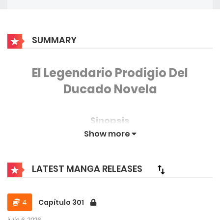
SUMMARY
El Legendario Prodigio Del
Ducado Novela
Sinopsis
Show more
Han Sung, un cazador de monstruos de rango
SSS procedente de la Tierra, fue transportado a
LATEST MANGA RELEASES
otro mundo, donde pasó toda su vida
sirviendo como el despiadado perro de caza
4
Capítulo 301
del Imperio. Sin embargo, tras ser traicionado y
julio 6, 2026