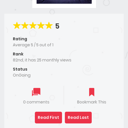
5
Rating
Average
5
/
5
out of
1
Rank
82nd, it has 25 monthly views
Status
OnGoing
0 comments
Bookmark This
Read First
Read Last