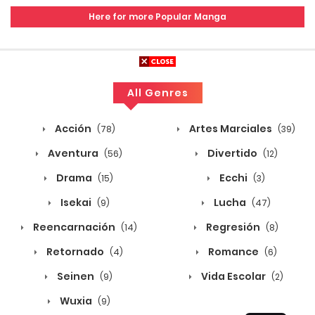
4
Capítulo 273
Here for more Popular Manga
julio 6, 2026
4
Capítulo 272
All Genres
julio 6, 2026
Acción
Artes Marciales
4
Capítulo 271
(78)
(39)
Aventura
Divertido
(56)
(12)
julio 6, 2026
Drama
Ecchi
(15)
(3)
4
Capítulo 270
Isekai
Lucha
(9)
(47)
julio 6, 2026
Reencarnación
Regresión
(14)
(8)
4
Capítulo 269
Retornado
Romance
(4)
(6)
julio 6, 2026
Seinen
Vida Escolar
(9)
(2)
Wuxia
(9)
4
Capítulo 268