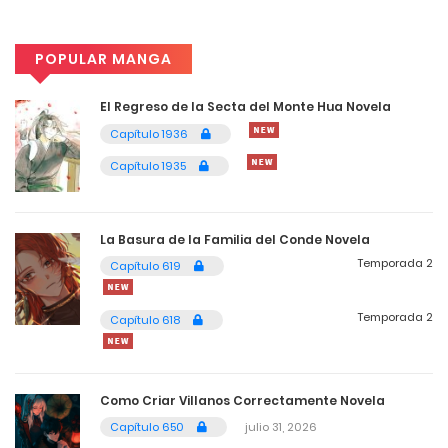
4
Capítulo 284
julio 6, 2026
POPULAR MANGA
4
Capítulo 283
El Regreso de la Secta del Monte Hua Novela
julio 6, 2026
Capítulo 1936
Capítulo 1935
4
Capítulo 282
julio 6, 2026
La Basura de la Familia del Conde Novela
4
Capítulo 281
Temporada 2
Capítulo 619
julio 6, 2026
Temporada 2
Capítulo 618
4
Capítulo 280
julio 6, 2026
Como Criar Villanos Correctamente Novela
4
Capítulo 279
Capítulo 650
julio 31, 2026