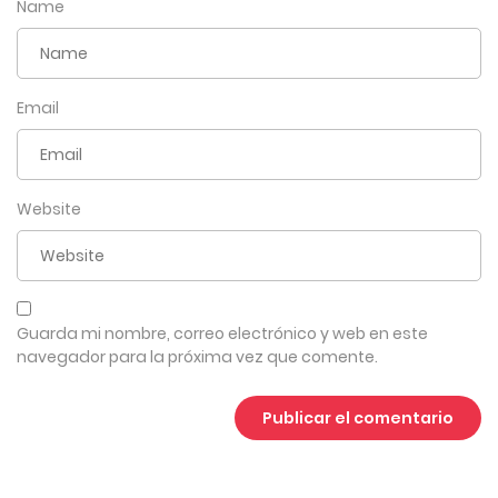
Name
julio 6, 2026
4
Capítulo 289
julio 6, 2026
Email
4
Capítulo 288
julio 6, 2026
Website
4
Capítulo 287
julio 6, 2026
4
Capítulo 286
Guarda mi nombre, correo electrónico y web en este
navegador para la próxima vez que comente.
julio 6, 2026
4
Capítulo 285
julio 6, 2026