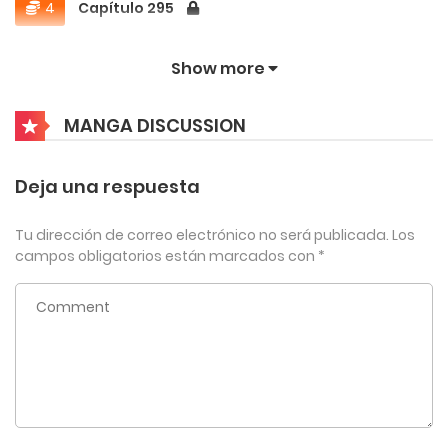
cuyo verdadero potencial aún está lejos de
4
Capítulo 295
alcanzar su límite.
julio 6, 2026
Show more
4
Capítulo 294
MANGA DISCUSSION
julio 6, 2026
4
Capítulo 293
Deja una respuesta
julio 6, 2026
Tu dirección de correo electrónico no será publicada.
Los
4
Capítulo 292
campos obligatorios están marcados con
*
julio 6, 2026
4
Capítulo 291
julio 6, 2026
4
Capítulo 290