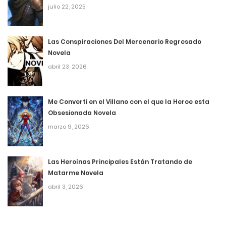
julio 22, 2025
mayo 4, 2026
4
Capítulo 406
Las Conspiraciones Del Mercenario Regresado
Novela
mayo 4, 2026
abril 23, 2026
4
Capítulo 405
mayo 4, 2026
Me Converti en el Villano con el que la Heroe esta
Obsesionada Novela
4
Capítulo 404
marzo 9, 2026
mayo 4, 2026
4
Capítulo 403
Las Heroínas Principales Están Tratando de
Matarme Novela
mayo 4, 2026
abril 3, 2026
4
Capítulo 402
mayo 4, 2026