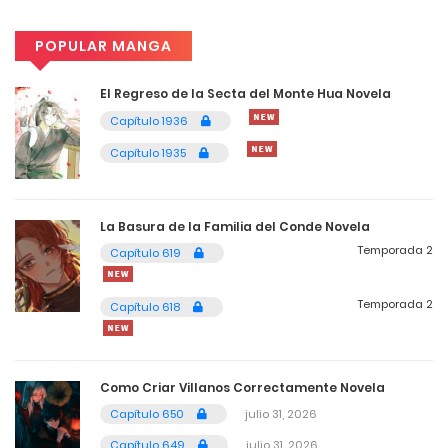
4
Capítulo 401
POPULAR MANGA
mayo 4, 2026
El Regreso de la Secta del Monte Hua Novela
4
Capítulo 400
Capítulo 1936
mayo 4, 2026
Capítulo 1935
4
Capítulo 399
La Basura de la Familia del Conde Novela
mayo 4, 2026
Temporada 2
Capítulo 619
4
Capítulo 398
Temporada 2
Capítulo 618
mayo 4, 2026
4
Capítulo 397
Como Criar Villanos Correctamente Novela
mayo 4, 2026
Capítulo 650
julio 31, 2026
4
Capítulo 396
Capítulo 649
julio 31, 2026