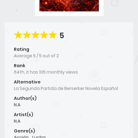
5
Rating
Average
5
/
5
out of
2
Rank
64th, it has 105 monthly views
Alternative
La Segunda Partida de Berserker Novela Español
Author(s)
N.A
Artist(s)
N.A
Genre(s)
Acción
,
Lucha