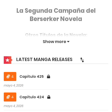
La Segunda Campaña del
Berserker Novela
Otros Titulos de la Novela:
Show more
La Segunda Partida de Berserker en el Juego
Novela Español
LATEST MANGA RELEASES
La Segunda Partida de Berserker Novela
Español
4
Capítulo 425
mayo 4, 2026
Sinopsis de la Novela:
4
Capítulo 424
Tras tomar el control de un personaje
mayo 4, 2026