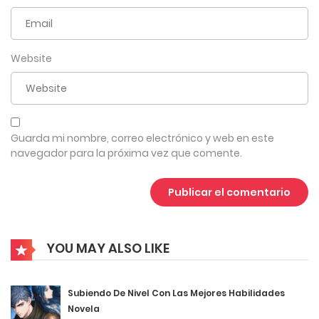
4
Capítulo 412
mayo 4, 2026
Website
4
Capítulo 411
mayo 4, 2026
4
Capítulo 410
Guarda mi nombre, correo electrónico y web en este
navegador para la próxima vez que comente.
mayo 4, 2026
4
Capítulo 409
mayo 4, 2026
YOU MAY ALSO LIKE
4
Capítulo 408
mayo 4, 2026
Subiendo De Nivel Con Las Mejores Habilidades
Novela
4
Capítulo 407