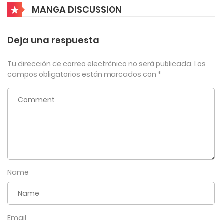
MANGA DISCUSSION
mayo 4, 2026
4
Capítulo 417
Deja una respuesta
mayo 4, 2026
Tu dirección de correo electrónico no será publicada.
Los
4
Capítulo 416
campos obligatorios están marcados con
*
mayo 4, 2026
4
Capítulo 415
mayo 4, 2026
4
Capítulo 414
Name
mayo 4, 2026
4
Capítulo 413
mayo 4, 2026
Email