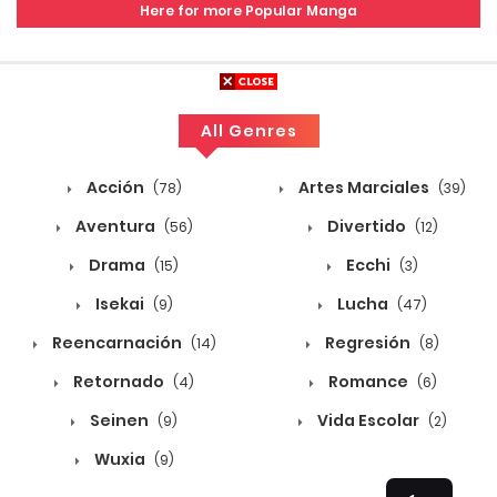
Here for more Popular Manga
4
Capítulo 390
mayo 4, 2026
All Genres
4
Capítulo 389
mayo 4, 2026
Acción
Artes Marciales
(78)
(39)
Aventura
Divertido
4
Capítulo 388
(56)
(12)
Drama
Ecchi
(15)
(3)
mayo 4, 2026
Isekai
Lucha
(9)
(47)
4
Capítulo 387
Reencarnación
Regresión
(14)
(8)
mayo 4, 2026
Retornado
Romance
(4)
(6)
4
Capítulo 386
Seinen
Vida Escolar
(9)
(2)
mayo 4, 2026
Wuxia
(9)