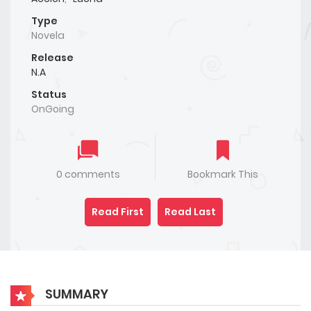
Type
Novela
Release
N.A
Status
OnGoing
0 comments
Bookmark This
Read First
Read Last
SUMMARY